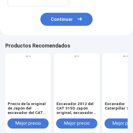
Continuar
Productos Recomendados
Precio de la original
Excavador 2012 del
Excavador
de Japón del
CAT 315D Japón
Caterpillar 31
excavador del CAT
original, excavador
325B en venta barato
usado de la correa
eslabonada de la
Mejor precio
Mejor precio
Mejor pre
oruga en venta