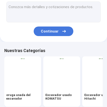
Excavador usado Hyundai y Doosan
Niveladora usada
Cargador usado
Continuar
carretilla elevadora usada
Se utiliza la grúa
Nuestras Categorías
Graduador usado del motor
Rodillo de camino usado
Otros
En ventas
oruga usada del
Excavador usado
Excavador us
excavador
KOMATSU
Hitachi