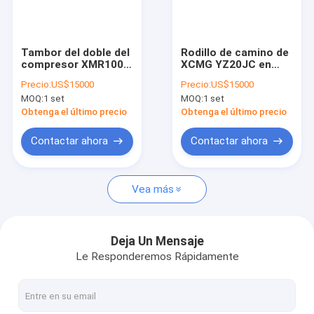
Factory Tour
Quality Control
Tambor del doble del
Rodillo de camino de
compresor XMR100S
XCMG YZ20JC en
Contact Us
de XCMG en venta
venta
Precio:
US$15000
Precio:
US$15000
MOQ:
1 set
MOQ:
1 set
Request A Quote
Obtenga el último precio
Obtenga el último precio
Contactar ahora
Contactar ahora
oruga usada del excavador
Vea más
Excavador usado KOMATSU
Excavador usado Hitachi
Deja Un Mensaje
Le Responderemos Rápidamente
Excavador usado Kobelco
Excavador usado Volvo