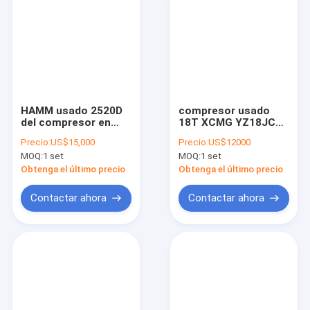
HAMM usado 2520D
compresor usado
del compresor en
18T XCMG YZ18JC
venta
en venta
Precio:
US$15,000
Precio:
US$12000
MOQ:
1 set
MOQ:
1 set
Obtenga el último precio
Obtenga el último precio
Contactar ahora
Contactar ahora
Home
Products
About Us