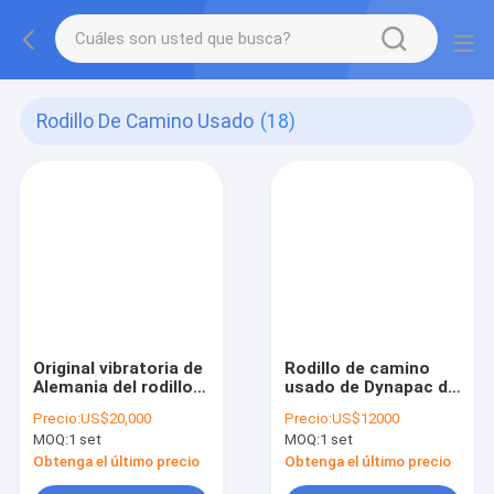
Rodillo De Camino Usado
(18)
Original vibratoria de
Rodillo de camino
Alemania del rodillo
usado de Dynapac de
de camino del
10 toneladas CA251D
Precio:
US$20,000
Precio:
US$12000
tambor del doble de
en venta
MOQ:
1 set
MOQ:
1 set
Bomag BW202AD-2
Obtenga el último precio
Obtenga el último precio