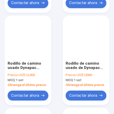
Contactar ahora
Contactar ahora
Rodillo de camino
Rodillo de camino
usado Dynapac
usado de Dynapac
CA30PD en venta en
CA30D en venta
Precio:
US$12,000
Precio:
US$12000
China
MOQ:
1 set
MOQ:
1 set
Obtenga el último precio
Obtenga el último precio
Contactar ahora
Contactar ahora