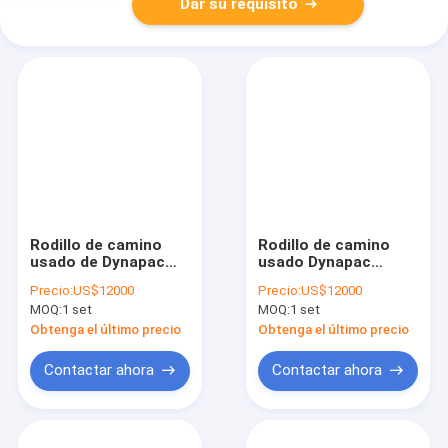
Dar su requisito
Rodillo de camino
Rodillo de camino
usado de Dynapac
usado Dynapac
CA25D en venta
CA250D - en venta en
Precio:
US$12000
Precio:
US$12000
China
MOQ:
1 set
MOQ:
1 set
Obtenga el último precio
Obtenga el último precio
Contactar ahora
Contactar ahora