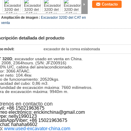
Contacto
Ampliación de imagen :
Excavador 320D del CAT en
venta
cripción detallada del producto
po móvil:
excavador de la correa eslabonada
T 320D
, excavador usado en venta en China.
 2008, 2364hours. (S/N: JFZ00916)
90% U/C, cabina del aire/acondicionado.
or: 3066 ATAAC.
er neto: 104.4kw.
o de funcionamiento: 20520kgs.
acidad del cubo: 0,86 m3.
fundidad de excavación máxima: 7660 milímetros.
ura de excavación máxima: 9940m m.
trenos en contacto con
il: +86 15021963675
reo electrónico: erickinchina@gmail.com
pe: nelly1990123
atsApp/Viber: +86 15021963675
chat: hahaha6602
b:
www.used-excavator-china.com