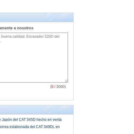
tamente a nosotros
(
0
/ 3000)
 Japón del CAT 345D hecho en venta
correa eslabonada del CAT 349DL en