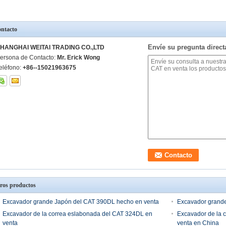
ntacto
Envíe su pregunta direc
HANGHAI WEITAI TRADING CO.,LTD
ersona de Contacto:
Mr. Erick Wong
eléfono:
+86--15021963675
ros productos
Excavador grande Japón del CAT 390DL hecho en venta
Excavador grande
Excavador de la correa eslabonada del CAT 324DL en
Excavador de la 
venta
venta en China