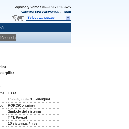
Soporte y Ventas
86--15021963675
Solicitar una cotización
-
Email
Select Language
ción
Búsqueda
hina
terpillar
:
ima:
1 set
US$30,000 FOB Shanghai
do:
RORO/Container
Símbolo del sistema
T / T, Paypal
:
10 sistemas / mes