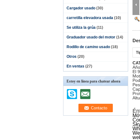
Cargador usado
(30)
carretilla elevadora usada
(10)
Se utiliza la grúa
(11)
Graduador usado del motor
(14)
Des
Rodillo de camino usado
(18)
Ti
Otros
(20)
CA
En ventas
(27)
Año
El 
Mot
Pod
Estoy en línea para chatear ahora
Pes
Cap
Pro
Alt
Én
Móv
Cor
Sky
Wh
We
we