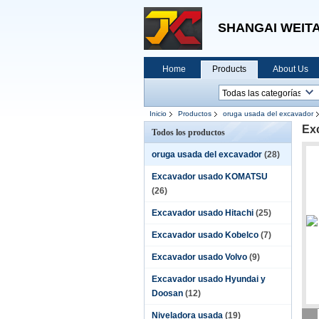
SHANGAI WEITA
Home
Products
About Us
Inicio
Productos
oruga usada del excavador
Ex
Todos los productos
oruga usada del excavador
(28)
Excavador usado KOMATSU
(26)
Excavador usado Hitachi
(25)
Excavador usado Kobelco
(7)
Excavador usado Volvo
(9)
Excavador usado Hyundai y
Doosan
(12)
Niveladora usada
(19)