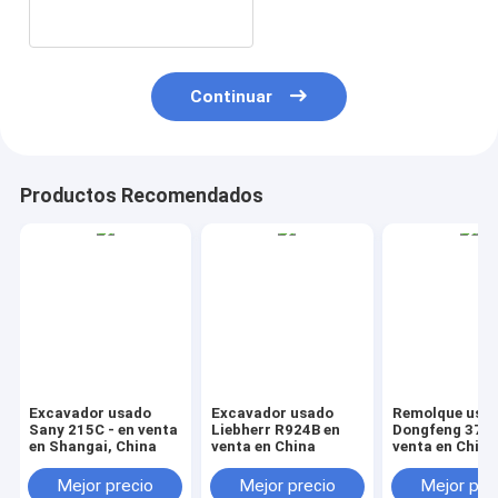
Continuar
Productos Recomendados
Excavador usado
Excavador usado
Remolque usa
Sany 215C - en venta
Liebherr R924B en
Dongfeng 375 
en Shangai, China
venta en China
venta en China
Mejor precio
Mejor precio
Mejor pre