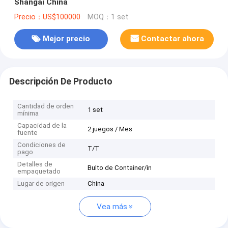
Shangai China
Precio：US$100000
MOQ：1 set
Mejor precio
Contactar ahora
Descripción De Producto
Cantidad de orden
1 set
mínima
Capacidad de la
2 juegos / Mes
fuente
Condiciones de
T/T
pago
Detalles de
Bulto de Container/in
empaquetado
Lugar de origen
China
Vea más