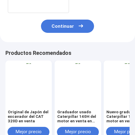
Continuar
Productos Recomendados
Original de Japón del
Graduador usado
Nuevo gradua
excavador del CAT
Caterpillar 140H del
Caterpillar 14
320D en venta
motor en venta en
motor en venta
China
China
Mejor precio
Mejor precio
Mejor pre