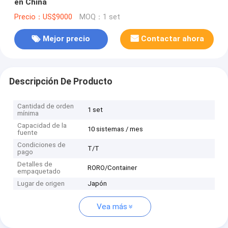
en China
Precio：US$9000
MOQ：1 set
Mejor precio
Contactar ahora
Descripción De Producto
Cantidad de orden
1 set
mínima
Capacidad de la
10 sistemas / mes
fuente
Condiciones de
T/T
pago
Detalles de
RORO/Container
empaquetado
Lugar de origen
Japón
Vea más