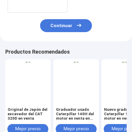
Continuar
Productos Recomendados
Original de Japón del
Graduador usado
Nuevo gradua
excavador del CAT
Caterpillar 140H del
Caterpillar 14
320D en venta
motor en venta en
motor en venta
China
China
Mejor precio
Mejor precio
Mejor pre