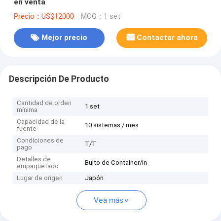
en venta
Precio：US$12000
MOQ：1 set
Mejor precio
Contactar ahora
Descripción De Producto
Cantidad de orden
1 set
mínima
Capacidad de la
10 sistemas / mes
fuente
Condiciones de
T/T
pago
Detalles de
Bulto de Container/in
empaquetado
Lugar de origen
Japón
Vea más