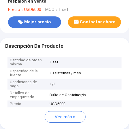
resbalón en venta
Precio：USD6000
MOQ：1 set
Mejor precio
Contactar ahora
Descripción De Producto
Cantidad de orden
1 set
mínima
Capacidad de la
10 sistemas / mes
fuente
Condiciones de
T/T
pago
Detalles de
Bulto de Container/in
empaquetado
Precio
USD6000
Vea más