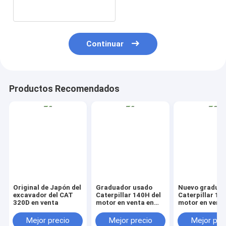
Continuar
Productos Recomendados
Original de Japón del
Graduador usado
Nuevo gradua
excavador del CAT
Caterpillar 140H del
Caterpillar 14
320D en venta
motor en venta en
motor en venta
China
China
Mejor precio
Mejor precio
Mejor pre