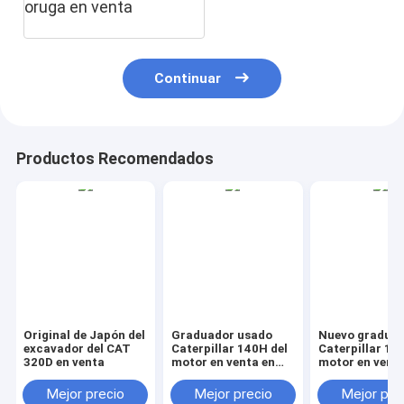
oruga en venta
Continuar
Productos Recomendados
Original de Japón del
Graduador usado
Nuevo gradua
excavador del CAT
Caterpillar 140H del
Caterpillar 14
320D en venta
motor en venta en
motor en venta
China
China
Mejor precio
Mejor precio
Mejor pre