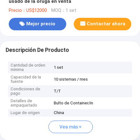
usado de la oruga en venta
Precio：US$12000
MOQ：1 set
Mejor precio
Contactar ahora
Descripción De Producto
Cantidad de orden
1 set
mínima
Capacidad de la
10 sistemas / mes
fuente
Condiciones de
T/T
pago
Detalles de
Bulto de Container/in
empaquetado
Lugar de origen
China
Vea más