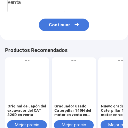
venta
Continuar
Productos Recomendados
Original de Japón del
Graduador usado
Nuevo gradua
excavador del CAT
Caterpillar 140H del
Caterpillar 14
320D en venta
motor en venta en
motor en venta
China
China
Mejor precio
Mejor precio
Mejor pre