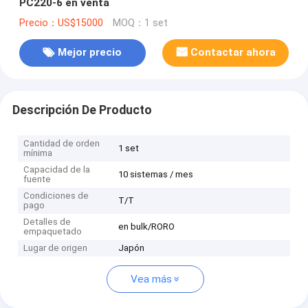
PC220-6 en venta
Precio：US$15000
MOQ：1 set
Mejor precio
Contactar ahora
Descripción De Producto
Cantidad de orden
1 set
mínima
Capacidad de la
10 sistemas / mes
fuente
Condiciones de
T/T
pago
Detalles de
en bulk/RORO
empaquetado
Lugar de origen
Japón
Vea más